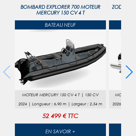
BOMBARD EXPLORER 700 MOTEUR
ZODIAC M
MERCURY 150 CV 4 T
BATEAU NEUF
MOTEUR
MERCURY 150 CV 4 T
|
150 CV
MOTEUR
M
2024
|
Longueur
:
6.90
m |
Largeur
:
2.54
m
2026
|
Long
52 499 € TTC
EN SAVOIR +