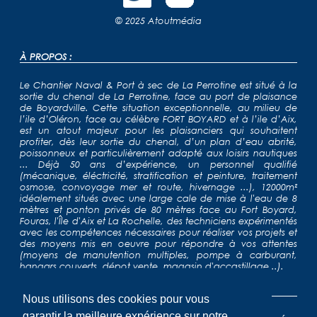
© 2025
Atoutmédia
À PROPOS :
Le Chantier Naval & Port à sec de La Perrotine est situé à la
sortie du chenal de La Perrotine, face au port de plaisance
de Boyardville. Cette situation exceptionnelle, au milieu de
l’ile d’Oléron, face au célèbre FORT BOYARD et à l’ile d’Aix,
est un atout majeur pour les plaisanciers qui souhaitent
profiter, dès leur sortie du chenal, d’un plan d’eau abrité,
poissonneux et particulièrement adapté aux loisirs nautiques
... Déjà 50 ans d’expérience, un personnel qualifié
(mécanique, éléctricité, stratification et peinture, traitement
osmose, convoyage mer et route, hivernage ...), 12000m²
idéalement situés avec une large cale de mise à l'eau de 8
mètres et ponton privés de 80 mètres face au Fort Boyard,
Fouras, l'Île d'Aix et La Rochelle, des techniciens expérimentés
avec les compétences nécessaires pour réaliser vos projets et
des moyens mis en oeuvre pour répondre à vos attentes
(moyens de manutention multiples, pompe à carburant,
hangars couverts, dépot vente, magasin d'accastillage...).
NAVIGATION :
Nous utilisons des cookies pour vous
garantir la meilleure expérience sur notre