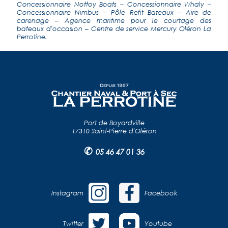
Concessionnaire Nottoy Boats
–
Concessionnaire Whaly
–
Concessionnaire Nimbus
–
Pôle Refit Bateaux
–
Aire de
carenage
–
Agence maritime pour le courtage des
bateaux d'occasion
–
Centre de service Mercury Oléron La
Perrotine
.
Port de Boyardville
17310 Saint-Pierre d'Oléron
✆
05 46 47 01 36
Instagram
Facebook
Twitter
Youtube