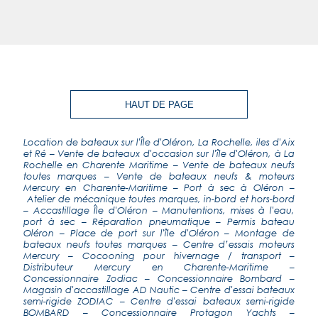
HAUT DE PAGE
Location de bateaux sur l'Île d'Oléron, La Rochelle, iles d'Aix
et Ré
–
Vente de bateaux d'occasion sur l'île d'Oléron, à La
Rochelle en Charente Maritime
–
Vente de bateaux neufs
toutes marques
–
Vente de bateaux neufs & moteurs
Mercury en Charente-Maritime
–
Port à sec à Oléron
–
Atelier de mécanique toutes marques, in-bord et hors-bord
–
Accastillage Île d'Oléron
–
Manutentions, mises à l'eau,
port à sec
–
Réparation pneumatique
– Permis bateau
Oléron – Place de port sur l'île d'Oléron –
Montage de
bateaux neufs toutes marques
–
Centre d’essais moteurs
Mercury
–
Cocooning pour hivernage / transport
–
Distributeur Mercury en Charente-Maritime
–
Concessionnaire Zodiac
–
Concessionnaire Bombard
–
Magasin d'accastillage AD Nautic
–
Centre d'essai bateaux
semi-rigide ZODIAC
–
Centre d'essai bateaux semi-rigide
BOMBARD
–
Concessionnaire Protagon Yachts
–