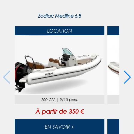
Zodiac Medline 6.8
ZO
LOCATION
200 CV
|
9/10 pers.
25
À partir de
350 €
À
EN SAVOIR +