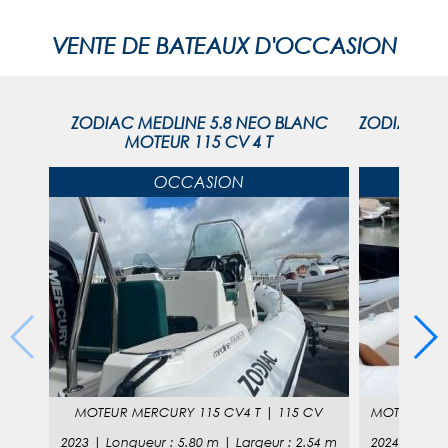
VENTE DE BATEAUX D'OCCASION
ZODIAC MEDLINE 5.8 NEO BLANC
ZODIAC ME
MOTEUR 115 CV 4 T
OCCASION
MOTEUR
MERCURY 115 CV4 T
|
115 CV
MOTEUR
ME
2023
|
Longueur
:
5.80
m |
Largeur
:
2.54
m
2024
|
Long