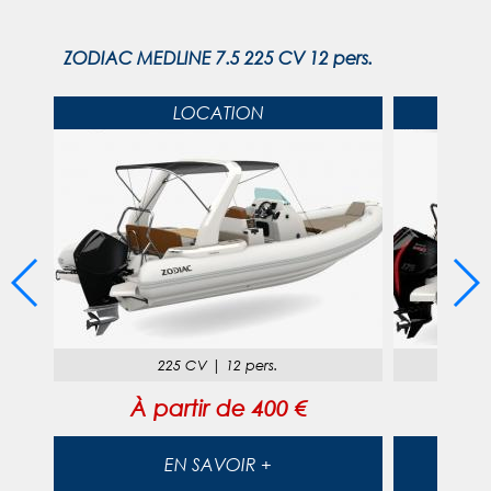
ZODIAC MEDLINE 7.5 225 CV 12 pers.
Z
LOCATION
225 CV
|
12 pers.
À partir de
400 €
À
EN SAVOIR +