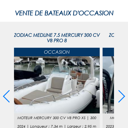
VENTE DE BATEAUX D'OCCASION
CK
ZODIAC MEDLINE 7.5 MERCURY 300 CV
ZODIAC 
V8 PRO 8
M
OCCASION
MOTEUR
MERCURY 300 CV V8 PRO XS
|
300
MOTEUR
65
m
2024
|
Longueur
:
7.34
m |
Largeur
:
2.95
m
2023
|
Long