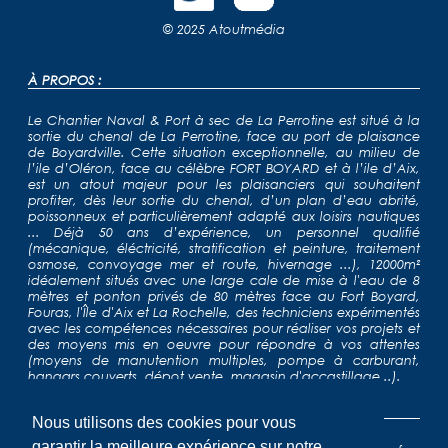
© 2025
Atoutmédia
À PROPOS :
Le Chantier Naval & Port à sec de La Perrotine est situé à la
sortie du chenal de La Perrotine, face au port de plaisance
de Boyardville. Cette situation exceptionnelle, au milieu de
l’ile d’Oléron, face au célèbre FORT BOYARD et à l’ile d’Aix,
est un atout majeur pour les plaisanciers qui souhaitent
profiter, dès leur sortie du chenal, d’un plan d’eau abrité,
poissonneux et particulièrement adapté aux loisirs nautiques
... Déjà 50 ans d’expérience, un personnel qualifié
(mécanique, éléctricité, stratification et peinture, traitement
osmose, convoyage mer et route, hivernage ...), 12000m²
idéalement situés avec une large cale de mise à l'eau de 8
mètres et ponton privés de 80 mètres face au Fort Boyard,
Fouras, l'Île d'Aix et La Rochelle, des techniciens expérimentés
avec les compétences nécessaires pour réaliser vos projets et
des moyens mis en oeuvre pour répondre à vos attentes
(moyens de manutention multiples, pompe à carburant,
hangars couverts, dépot vente, magasin d'accastillage...).
NAVIGATION :
Nous utilisons des cookies pour vous
garantir la meilleure expérience sur notre