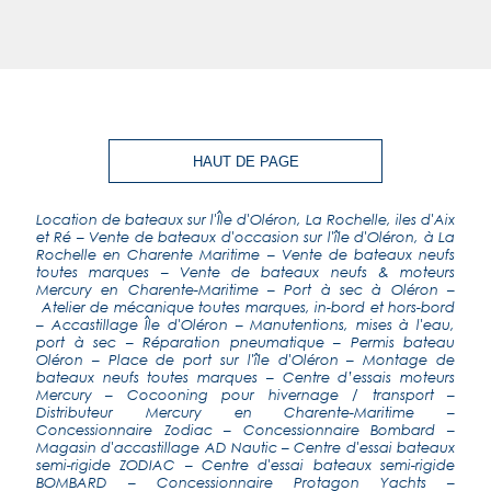
HAUT DE PAGE
Location de bateaux sur l'Île d'Oléron, La Rochelle, iles d'Aix
et Ré
–
Vente de bateaux d'occasion sur l'île d'Oléron, à La
Rochelle en Charente Maritime
–
Vente de bateaux neufs
toutes marques
–
Vente de bateaux neufs & moteurs
Mercury en Charente-Maritime
–
Port à sec à Oléron
–
Atelier de mécanique toutes marques, in-bord et hors-bord
–
Accastillage Île d'Oléron
–
Manutentions, mises à l'eau,
port à sec
–
Réparation pneumatique
– Permis bateau
Oléron – Place de port sur l'île d'Oléron –
Montage de
bateaux neufs toutes marques
–
Centre d’essais moteurs
Mercury
–
Cocooning pour hivernage / transport
–
Distributeur Mercury en Charente-Maritime
–
Concessionnaire Zodiac
–
Concessionnaire Bombard
–
Magasin d'accastillage AD Nautic
–
Centre d'essai bateaux
semi-rigide ZODIAC
–
Centre d'essai bateaux semi-rigide
BOMBARD
–
Concessionnaire Protagon Yachts
–