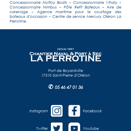
Concessionnaire Nottoy Boats
–
Concessionnaire Whaly
–
Concessionnaire Nimbus
–
Pôle Refit Bateaux
–
Aire de
carenage
–
Agence maritime pour le courtage des
bateaux d'occasion
–
Centre de service Mercury Oléron La
Perrotine
.
Port de Boyardville
17310 Saint-Pierre d'Oléron
✆
05 46 47 01 36
Instagram
Facebook
Twitter
Youtube