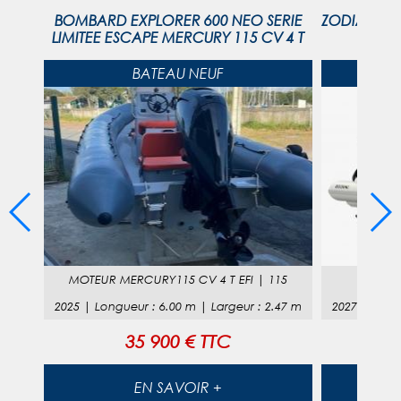
RCURY
BOMBARD EXPLORER 600 NEO SERIE
ZODIAC ME
LIMITEE ESCAPE MERCURY 115 CV 4 T
BATEAU NEUF
0
MOTEUR
MERCURY115 CV 4 T EFI
|
115
MOTE
46
m
2025
|
Longueur
:
6.00
m |
Largeur
:
2.47
m
2027
|
Long
35 900 € TTC
EN SAVOIR +