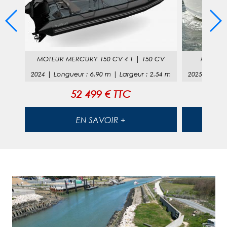
00
MOTEUR
MERCURY 150 CV 4 T
|
150 CV
MOTEU
80
m
2024
|
Longueur
:
6.90
m |
Largeur
:
2.54
m
2025
|
Long
52 499 € TTC
EN SAVOIR +