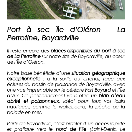
Port à sec Île d’Oléron – La
Perrotine, Boyardville
Il reste encore des
places disponibles au port à sec
de La Perrotine
sur notre site de Boyardville, au cœur
de l’Île d’Oléron.
Notre base bénéficie d’une
situation géographique
exceptionnelle
: à la sortie du chenal, face aux
écluses du bassin de plaisance de Boyardville, avec
une vue imprenable sur le célèbre
Fort Boyard
et l’Île
d’Aix. Ce positionnement vous offre un
plan d’eau
abrité et poissonneux
, idéal pour tous vos loisirs
nautiques, comme le wakeboard, la pêche ou la
balade en mer.
Partir de Boyardville, c’est profiter d’un accès rapide
et pratique vers le
nord de l’île
(Saint-Denis, Le