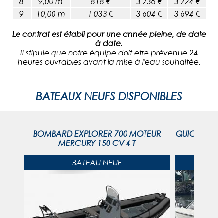
8
9,00 m
818 €
3 236 €
3 224 €
9
10,00 m
1 033 €
3 604 €
3 694 €
Le contrat est établi pour une année pleine, de date
à date.
Il stipule que notre équipe doit etre prévenue 24
heures ouvrables avant la mise à l'eau souhaitée.
BATEAUX NEUFS DISPONIBLES
0
BOMBARD EXPLORER 700 MOTEUR
QUICKSILV
MERCURY 150 CV 4 T
BATEAU NEUF