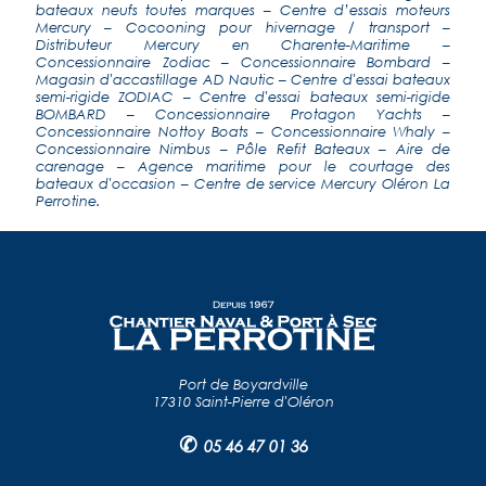
bateaux neufs toutes marques
–
Centre d’essais moteurs
Mercury
–
Cocooning pour hivernage / transport
–
Distributeur Mercury en Charente-Maritime
–
Concessionnaire Zodiac
–
Concessionnaire Bombard
–
Magasin d'accastillage AD Nautic
–
Centre d'essai bateaux
semi-rigide ZODIAC
–
Centre d'essai bateaux semi-rigide
BOMBARD
–
Concessionnaire Protagon Yachts
–
Concessionnaire Nottoy Boats
–
Concessionnaire Whaly
–
Concessionnaire Nimbus
–
Pôle Refit Bateaux
–
Aire de
carenage
–
Agence maritime pour le courtage des
bateaux d'occasion
–
Centre de service Mercury Oléron La
Perrotine
.
Port de Boyardville
17310 Saint-Pierre d'Oléron
✆
05 46 47 01 36