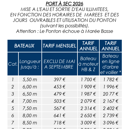
PORT À SEC 2026
MISE A L'EAU ET SORTIE D'EAU ILLIMITEES,
EN FONCTION DES HORAIRES DE MAREES ET DES
JOURS OUVRABLES ET UTILISATION DU PONTON
(suivant les possiblités).
Attention
: Le Ponton échoue à Marée Basse
TARIF
TARIF
BATEAUX
TARIF MENSUEL
ANNUEL
ANNUEL
Bateau
Bateau
Longueur
EXCLU DE MAI
en ligne
Cat.
à moteur
jusqu'à :
A SEPTEMBRE
d'arbre
HB & Z
et voilier *
1
5,50 m
397 €
1 700 €
1 782 €
2
6,00 m
453 €
1 909 €
1 996 €
3
6,50 m
479 €
1 987 €
20 77 €
4
7,00 m
503 €
2 079 €
2 167 €
5
7,50 m
567 €
2 314 €
2 402 €
6
8,00 m
641 €
2 650 €
2 739 €
7
8,50 m
718 €
3 009 €
3 096 €