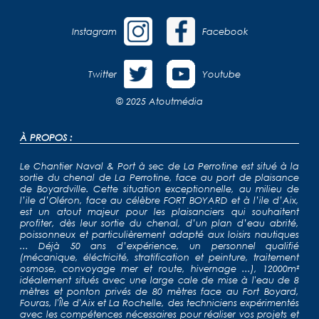
Instagram
Facebook
Twitter
Youtube
© 2025
Atoutmédia
À PROPOS :
Le Chantier Naval & Port à sec de La Perrotine est situé à la
sortie du chenal de La Perrotine, face au port de plaisance
de Boyardville. Cette situation exceptionnelle, au milieu de
l’ile d’Oléron, face au célèbre FORT BOYARD et à l’ile d’Aix,
est un atout majeur pour les plaisanciers qui souhaitent
profiter, dès leur sortie du chenal, d’un plan d’eau abrité,
poissonneux et particulièrement adapté aux loisirs nautiques
... Déjà 50 ans d’expérience, un personnel qualifié
(mécanique, éléctricité, stratification et peinture, traitement
osmose, convoyage mer et route, hivernage ...), 12000m²
idéalement situés avec une large cale de mise à l'eau de 8
mètres et ponton privés de 80 mètres face au Fort Boyard,
Fouras, l'Île d'Aix et La Rochelle, des techniciens expérimentés
avec les compétences nécessaires pour réaliser vos projets et