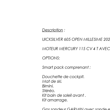
Description
:
UICKSILVER 605 OPEN MILLESIME 202
MOTEUR MERCURY 115 CV 4 T AVE
OPTIONS:
Smart pack comprenant :
Douchette de cockpit.
Mat de ski.
Bimini.
Stéréo.
Kit bain de soleil avant .
Kit amarrage.
Gps sondeur GARMIN avec sonde et 