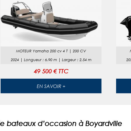
MOTEUR
Yamaha 200 cv 4 T
|
200 CV
2024
|
Longueur
:
6.90
m |
Largeur
:
2.54
m
20
49 500 € TTC
EN SAVOIR +
 bateaux d’occasion à Boyardville