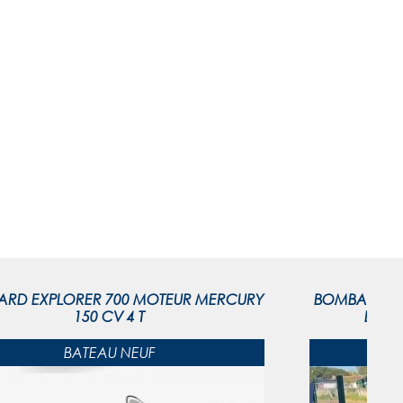
RD EXPLORER 700 MOTEUR MERCURY
BOMBARD EXP
150 CV 4 T
ESCA
BATEAU NEUF