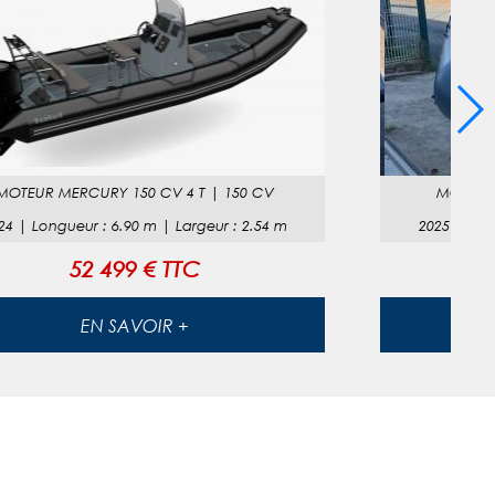
MOTEUR
MERCURY 150 CV 4 T
|
150 CV
MOTEUR
24
|
Longueur
:
6.90
m |
Largeur
:
2.54
m
2025
|
Lon
52 499 € TTC
EN SAVOIR +