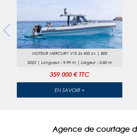
MOTEUR
MERCURY V10 2x 400 cv
|
800
2025
|
Longueur
:
9.99
m |
Largeur
:
3.80
m
359 000 € TTC
EN SAVOIR +
Agence de courtage de