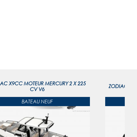
AC X9CC MOTEUR MERCURY 2 X 225
ZODIAC MED
CV V6
BATEAU NEUF