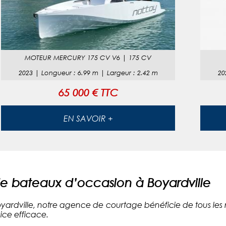
MOTEUR
MERCURY 175 CV V6
|
175 CV
2023
|
Longueur
:
6.99
m |
Largeur
:
2.42
m
20
65 000 € TTC
EN SAVOIR +
 bateaux d’occasion à Boyardville
 Boyardville, notre agence de courtage bénéficie de tous les
ice efficace.