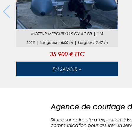
MOTEUR
MERCURY115 CV 4 T EFI
|
115
2025
|
Longueur
:
6.00
m |
Largeur
:
2.47
m
35 900 € TTC
EN SAVOIR +
Agence de courtage de
Située sur notre site d’exposition à
communication pour assurer un serv