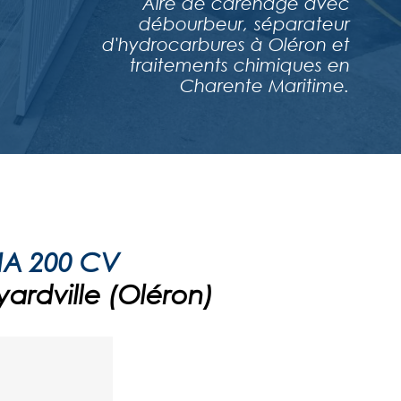
Aire de carénage avec
débourbeur, séparateur
d'hydrocarbures à Oléron et
traitements chimiques en
Charente Maritime.
A 200 CV
yardville (Oléron)