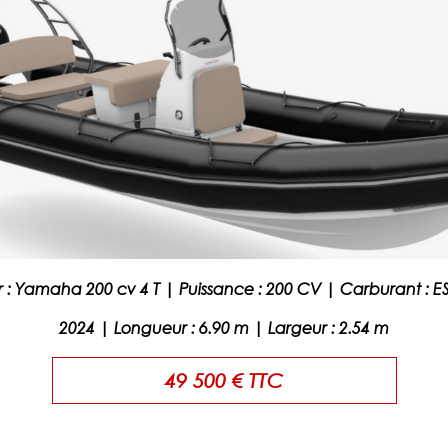
 :
Yamaha 200 cv 4 T
|
Puissance :
200 CV
|
Carburant :
E
2024
|
Longueur
:
6.90
m |
Largeur
:
2.54
m
49 500 € TTC