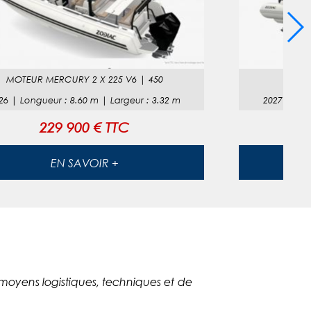
MOTEUR
MERCURY 2 X 225 V6
|
450
MOT
26
|
Longueur
:
8.60
m |
Largeur
:
3.32
m
2027
|
Lon
229 900 € TTC
EN SAVOIR +
 moyens logistiques, techniques et de