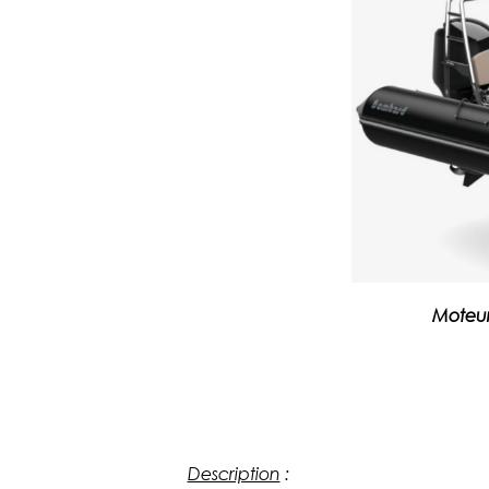
Moteur
Description
: