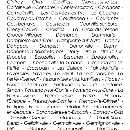
Cintray - Civry - Clévilliers - Cloyes-sur-le-Loir -
Coltainville - Combres - Conie-Molitard - Corancez -
Cormainville - Les Corvées-les-Yys - Le Coudray -
Coudray-au-Perche - Coudreceau - Coulombs -
Courbehaye - Courtalain - Courville-sur-Eure -
Crécy-Couvé - Croisilles - La Croix-du-Perche -
Crucey-Villages - Dambron - Dammarie -
Dampierre-sous-Brou - Dampierre-sur-Avre - Dancy -
Dangeau - Dangers - Denonville - Digny -
Donnemain-Saint-Mamès - Douy - Dreux - Droue-sur-
Drouette - Écluzelles - Écrosnes - Épeautrolles -
Épernon - Ermenonville-la-Grande - Ermenonville-la-
Petite - Escorpain - Les Étilleux - Fains-la-Folie -
Faverolles - Favières - Le Favril - La Ferté-Vidame - La
Ferté-Villeneuil - Fessanvilliers-Mattanvilliers - Flacey -
Fontaine-la-Guyon - Fontaine-les-Ribouts - Fontaine-
Simon - Fontenay-sur-Conie - Fontenay-sur-Eure - La
Framboisière - Francourville - Frazé - Fresnay-
l'Évêque - Fresnay-le-Comte - Fresnay-le-Gilmert -
Frétigny - Friaize - Fruncé - Gallardon - Garancières-
en-Beauce - Garancières-en-Drouais - Garnay - Gas
- Gasville-Oisème - La Gaudaine - Le Gault-Saint-
Denis - Gellainville - Germainville - Germignonville -
Gilles - Gohory - Gommerville - Gouillons -