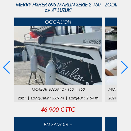
 100
MERRY FISHER 695 MARLIN SERIE 2 150
ZODIAC ME
cv 4T SUZUKI
OCCASION
MOTEUR
SUZUKI DF 150
|
150
MOTEUR
ME
53
m
2021
|
Longueur
:
6.69
m |
Largeur
:
2.54
m
2024
|
Long
46 900 € TTC
EN SAVOIR +