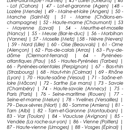
Loire-atlantique - Nantes) | 45 - Loiret (Orléans) | 46
- Lot (Cahors) | 47 - Lot-et-garonne (Agen) |48 -
Lozère (Mende) | 49 - Maine-et-loire (Angers) | 50 -
Manche (Saint-lô) | 51 - Marne (Châlons-en-
champagne) | 52 - Haute-marne (Chaumont) | 53
- Mayenne (Laval) | 54 - Meurthe-et-moselle
(Nancy) | 55 - Meuse (Bar-le-duc) | 56 - Morbihan
(Vannes) | 57 - Moselle (Metz) |58 - Nièvre (Nevers)
| 59 - Nord (Lille) | 60 - Oise (Beauvais) | 61 - Orne
(Alençon) | 62 - Pas-de-calais (Arras) | 63 - Puy-de-
dôme (Clermont-ferrand) | 64 - Pyrénées-
atlantiques (Pau) |65 - Hautes-Pyrénées (Tarbes) |
66 - Pyrénées-orientales (Perpignan) | 67 - Bas-rhin
(Strasbourg) | 68 - Haut-rhin (Colmar) | 69 - Rhône
(Lyon) | 70 - Haute-saône (Vesoul) | 71 - Saône-et-
loire (Mâcon) | 72 - Sarthe (Le mans) | 73 - Savoie
(Chambéry) | 74 - Haute-savoie (Annecy) | 75 -
Paris (Paris) | 76 - Seine-maritime (Rouen) | 77 -
Seine-et-marne (Melun) | 78 - Yvelines (Versailles) |
79 - Deux-sèvres (Niort) | 80 - Somme (Amiens) | 81 -
Tarn (Albi) | 82 - Tarn-et-Garonne (Montauban) |
83 - Var (Toulon) | 84 - Vaucluse (Avignon) | 85 -
Vendée (La roche-sur-yon) | 86 - Vienne (Poitiers) |
87 - Haute-vienne (Limoges) | 88 - Vosges (Épinal) |