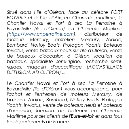
Situé dans l’ile d’Oléron, face au célèbre FORT
BOYARD et à l’ile d’Aix, en Charente maritime, le
Chantier Naval et Port à sec La Perrotine à
Boyardville (ile d'Oléron) en Charente Maritime
(
https://www.cnperrotine.com
), distributeur de
moteurs Mercury, entretien Mercury, Zodiac,
Bombard, Nottoy Boats, Protagon Yachts, Bateaux
Invictus, vente bateaux neufs sur l'ile d'Oléron, vente
de bateaux d'occasion à Oléron, location de
bateaux, spécialiste semi-rigide, recherche semi-
rigides, magasin d'accastillage (ACCASTILLAGE
DIFFUSION, AD OLERON) ...
Le Chantier Naval et Port à sec La Perrotine à
Boyardville (ile d'Oléron) vous accompagne, pour
l'achat et l'entretien de moteurs Mercury, de
bateaux Zodiac, Bombard, Nottoy Boats, Protagon
Yachts, Invictus, vente de bateaux neufs et bateaux
d'occasion, location de bateaux en Charente
Maritime pour ses clients de l
'
Eure-et-loir
et dans tous
les départements de France :