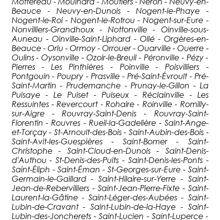
Mottereau - Moulhard - Moutiers - Néron - Neuvy-en-
Beauce - Neuvy-en-Dunois - Nogent-le-Phaye -
Nogent-le-Roi - Nogent-le-Rotrou - Nogent-sur-Eure -
Nonvilliers-Grandhoux - Nottonville - Oinville-sous-
Auneau - Oinville-Saint-Liphard - Ollé - Orgères-en-
Beauce - Orlu - Ormoy - Orrouer - Ouarville - Ouerre -
Oulins - Oysonville - Ozoir-le-Breuil - Péronville - Pézy -
Pierres - Les Pinthières - Poinville - Poisvilliers -
Pontgouin - Poupry - Prasville - Pré-Saint-Évroult - Pré-
Saint-Martin - Prudemanche - Prunay-le-Gillon - La
Puisaye - Le Puiset - Puiseux - Réclainville - Les
Ressuintes - Revercourt - Rohaire - Roinville - Romilly-
sur-Aigre - Rouvray-Saint-Denis - Rouvray-Saint-
Florentin - Rouvres - Rueil-la-Gadelière - Saint-Ange-
et-Torçay - St-Arnoult-des-Bois - Saint-Aubin-des-Bois -
Saint-Avit-les-Guespières - Saint-Bomer - Saint-
Christophe - Saint-Cloud-en-Dunois - Saint-Denis-
d'Authou - St-Denis-des-Puits - Saint-Denis-les-Ponts -
Saint-Éliph - Saint-Éman - St-Georges-sur-Eure - Saint-
Germain-le-Gaillard - Saint-Hilaire-sur-Yerre - Saint-
Jean-de-Rebervilliers - Saint-Jean-Pierre-Fixte - Saint-
Laurent-la-Gâtine - Saint-Léger-des-Aubées - Saint-
Lubin-de-Cravant - Saint-Lubin-de-la-Haye - Saint-
Lubin-des-Joncherets - Saint-Lucien - Saint-Luperce -