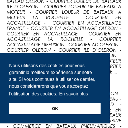
BATEAU OLERON - COURTIER LOUEUR DE BATEAUX
ILE D’OLERON - COURTIER LOUEUR DE BATEAUX A
MOTEUR - COURTIER LOUEUR DE BATEAUX A
MOTEUR LA ROCHELLE - COURTIER EN
ACCASTILLAGE - COURTIER EN ACCASTILLAGE
FRANCE - COURTIER EN ACCASTILLAGE OLERON -
COURTIER EN ACCASTILLAGE - COURTIER EN
ACCASTILLAGE LA ROCHELLE - COURTIER
ACCASTILLAGE DIFFUSION - COURTIER AD OLERON -
COURTIER OLERON - COURTIER ILE D’OLERON -
COURTIER OLERON - COURTIER ILE D’OLERON -
COURTIER MOTEUR MERCURY - COURTIER MOTEUR
Nous utilisons des cookies pour vous
YAMAHA - COURTIER MOTEUR SUZUKI - COURTIER
MOTEUR HONDA - COURTIER MOTEUR EVINRUDE ...
garantir la meilleure expérience sur notre
site. Si vous continuez à utiliser ce dernier,
COMMERCE
nous considérerons que vous acceptez
COMMERCE DE BATEAUX NEUFS ET D’OCCASION -
l'utilisation des cookies.
En savoir plus
COMMERCE EN NAVIRE - COMMERCE EN BATEAU -
COMMERCE EN BATEAUX FORT BOYARD -
OK
COMMERCE FORT BOYARD - COMMERCE EN
BATEAUX DE PLAISANCE - COMMERCE EN BATEAUX
DE PLAISANCE LA ROCHELLE - COMMERCE MARINE
- COMMERCE EN BATEAUX PNEUMATIQUES -