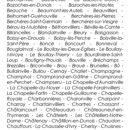
Bazoches-en-Dunois - Bazoches-les-Hautes -
Beauche - Beaumont-les-Autels - Beauvilliers -
Belhomert-Guéhouville - Berchères-les-Pierres -
Berchères-Saint-Germain - Berchères-sur-Vesgre -
Bérou-la-Mulotière - Béthonvilliers - Béville-le-Comte -
Billancelles - Blandainville - Bleury - Boisgasson -
Boissy-en-Drouais - Boissy-lès-Perche - Boisville-la-
Saint-Père - Boncé - Boncourt - Bonneval -
Bouglainval - Le Boullay-les-Deux-Églises - Le Boullay-
Mivoye - Le Boullay-Thierry - La Bourdinière-Saint-
Loup - Boutigny-Prouais - Bouville - Bréchamps -
Brezolles - Briconville - Brou - Broué - Brunelles - Bû -
Bullainville - Bullou - Cernay - Challet - Champagne -
Champhol - Champrond-en-Gâtine - Champrond-
en-Perchet - Champseru - La Chapelle-d'Aunainville
- La Chapelle-du-Noyer - La Chapelle-Forainvilliers -
La Chapelle-Fortin - Chapelle-Guillaume - Chapelle-
Royale - Charbonnières - Charonville - Charpont -
Charray - Chartainvilliers - Chartres - Chassant -
Châtaincourt - Châteaudun - Châteauneuf-en-
Thymerais - Les Châtelets - Les Châtelliers-Notre-
Dame - Châtenay - Châtillon-en-Dunois - Chaudon -
Chauffours - La Chaussée-d'Ivry - Cherisy - Chuisnes -