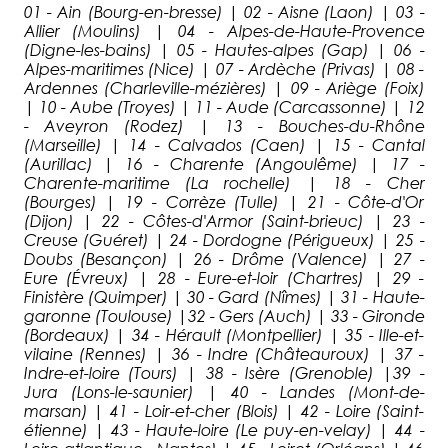
01 - Ain (Bourg-en-bresse) | 02 - Aisne (Laon) | 03 -
Allier (Moulins) | 04 - Alpes-de-Haute-Provence
(Digne-les-bains) | 05 - Hautes-alpes (Gap) | 06 -
Alpes-maritimes (Nice) | 07 - Ardèche (Privas) | 08 -
Ardennes (Charleville-mézières) | 09 - Ariège (Foix)
| 10 - Aube (Troyes) | 11 - Aude (Carcassonne) | 12
- Aveyron (Rodez) | 13 - Bouches-du-Rhône
(Marseille) | 14 - Calvados (Caen) | 15 - Cantal
(Aurillac) | 16 - Charente (Angoulême) | 17 -
Charente-maritime (La rochelle) | 18 - Cher
(Bourges) | 19 - Corrèze (Tulle) | 21 - Côte-d'Or
(Dijon) | 22 - Côtes-d'Armor (Saint-brieuc) | 23 -
Creuse (Guéret) | 24 - Dordogne (Périgueux) | 25 -
Doubs (Besançon) | 26 - Drôme (Valence) | 27 -
Eure (Évreux) | 28 - Eure-et-loir (Chartres) | 29 -
Finistère (Quimper) | 30 - Gard (Nîmes) | 31 - Haute-
garonne (Toulouse) |32 - Gers (Auch) | 33 - Gironde
(Bordeaux) | 34 - Hérault (Montpellier) | 35 - Ille-et-
vilaine (Rennes) | 36 - Indre (Châteauroux) | 37 -
Indre-et-loire (Tours) | 38 - Isère (Grenoble) |39 -
Jura (Lons-le-saunier) | 40 - Landes (Mont-de-
marsan) | 41 - Loir-et-cher (Blois) | 42 - Loire (Saint-
étienne) | 43 - Haute-loire (Le puy-en-velay) | 44 -