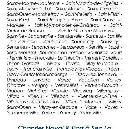
Saint-Maixme-Hauterive - Saint-Martin-de-Nigelles -
Saint-Maur-sur-le-Loir - Saint-Maurice-Saint-Germain -
Saint-Ouen-Marchefroy - Saint-Pellerin - Saint-Piat -
Saint-Prest - Saint-Rémy-sur-Avre - Saint-Sauveur-
Marville - Saint-Symphorien-le-Château - Saint-
Victor-de-Buthon - Sainte-Gemme-Moronval -
Sainville - Sancheville - Sandarville - Santeuil - Santilly
- La Saucelle - Saulnières - Saumeray - Saussay -
Senantes - Senonches - Serazereux - Serville - Soizé -
Sorel-Moussel - Souancé-au-Perche - Soulaires - Sours
- Terminiers - Theuville - Le Thieulin - Thimert-Gâtelles -
Thiron Gardais - Thivars - Thiville - Tillay-le-Péneux -
Toury - Trancrainville - Tremblay-les-Villages - Tréon -
Trizay-Coutretot-Saint-Serge - Trizay-lès-Bonneval -
Umpeau - Unverre - Varize - Vaupillon - Ver-lès-
Chartres - Vérigny - Vernouillet - Vert-en-Drouais -
Viabon - Vichères - Vierville - Vieuvicq - Villampuy -
Villars - Villeau - Villebon - Villemeux-sur-Eure -
Villeneuve-Saint-Nicolas - Villiers-le-Morhier - Villiers-
Saint-Orien - Vitray-en-Beauce - Voise - Voves -
Yermenonville - Yèvres - Ymeray - Ymonville ...
Chantier Naval & Port à Sec La