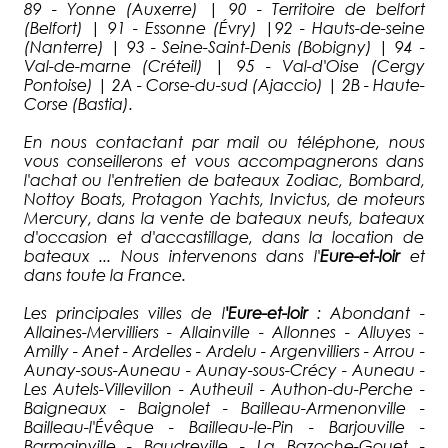
89 - Yonne (Auxerre) | 90 - Territoire de belfort
(Belfort) | 91 - Essonne (Évry) |92 - Hauts-de-seine
(Nanterre) | 93 - Seine-Saint-Denis (Bobigny) | 94 -
Val-de-marne (Créteil) | 95 - Val-d'Oise (Cergy
Pontoise) | 2A - Corse-du-sud (Ajaccio) | 2B - Haute-
Corse (Bastia).
En nous contactant par mail ou téléphone, nous
vous conseillerons et vous accompagnerons dans
l'achat ou l'entretien de bateaux Zodiac, Bombard,
Nottoy Boats, Protagon Yachts, Invictus, de moteurs
Mercury, dans la vente de bateaux neufs, bateaux
d'occasion et d'accastillage, dans la location de
bateaux ... Nous intervenons dans l'
Eure-et-loir
et
dans toute la France.
Les principales villes de l
'
Eure-et-loir
: Abondant -
Allaines-Mervilliers - Allainville - Allonnes - Alluyes -
Amilly - Anet - Ardelles - Ardelu - Argenvilliers - Arrou -
Aunay-sous-Auneau - Aunay-sous-Crécy - Auneau -
Les Autels-Villevillon - Autheuil - Authon-du-Perche -
Baigneaux - Baignolet - Bailleau-Armenonville -
Bailleau-l'Évêque - Bailleau-le-Pin - Barjouville -
Barmainville - Baudreville - La Bazoche-Gouet -