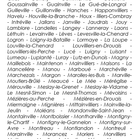
Goussainville - Guainville - Le Gué-de-Longroi -
Guilleville - Guillonville - Hanches - Happonvilliers -
Havelu - Houville-la-Branche - Houx - Illiers-Combray
- Intréville - Jallans - Janville - Jaudrais - Jouy -
Lamblore - Landelles - Langey - Lanneray - Laons -
Léthuin - Levainville - Lèves - Levesville-la-Chenard -
Logron - Loigny-la-Bataille - Lormaye - La Loupe -
Louville-la-Chenard - Louvilliers-en-Drouais -
Louvilliers-lès-Perche - Lucé - Luigny - Luisant -
Lumeau - Luplanté - Luray - Lutz-en-Dunois - Magny -
Maillebois - Maintenon - Mainvilliers - Maisons - La
Mancelière - Manou - Marboué - Marchéville -
Marchezais - Margon - Marolles-les-Buis - Marville-
Moutiers-Brûlé - Meaucé - Le Mée - Méréglise -
Mérouville - Meslay-le-Grenet - Meslay-le-Vidame -
Le Mesnil-Simon - Le Mesnil-Thomas - Mévoisins -
Mézières-au-Perche - Mézières-en-Drouais -
Miermaigne - Mignières - Mittainvilliers - Moinville-la-
Jeulin - Moléans - Mondonville-Saint-Jean -
Montainville - Montboissier - Montharville - Montigny-
le-Chartif - Montigny-le-Gannelon - Montigny-sur-
Avre - Montireau - Montlandon - Montreuil -
Morainville - Morancez - Moriers - Morvilliers -