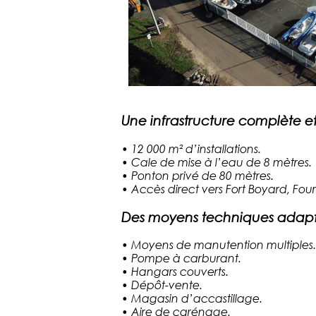
Une infrastructure complète e
•
12 000 m² d’installations.
•
Cale de mise à l’eau de 8 mètres.
•
Ponton privé de 80 mètres.
•
Accès direct vers Fort Boyard, Foura
Des moyens techniques adapté
•
Moyens de manutention multiples.
•
Pompe à carburant.
•
Hangars couverts.
•
Dépôt-vente.
•
Magasin d’accastillage.
•
Aire de carénage.