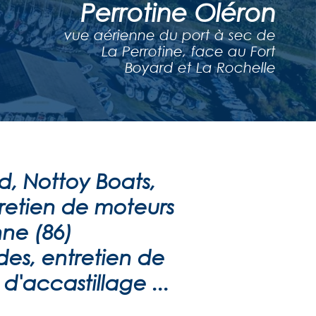
Perrotine Oléron
vue aérienne du port à sec de
La Perrotine, face au Fort
Boyard et La Rochelle
, Nottoy Boats,
tretien de moteurs
nne (86)
des, entretien de
'accastillage ...