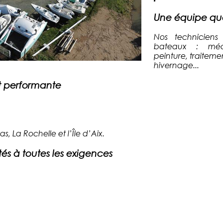
Une équipe qua
Nos techniciens
bateaux : mécani
peinture, traitem
hivernage...
t performante
s, La Rochelle et l’Île d’Aix.
s à toutes les exigences