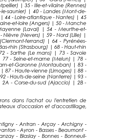
llier) | 35 - Ille-et-vilaine (Rennes)
s-le-saunier) | 40 - Landes (Mont-de-
 | 44 - Loire-atlantique - Nantes) | 45
Maine-et-loire (Angers) | 50 - Manche
ayenne (Laval) | 54 - Meurthe-et-
Nièvre (Nevers) | 59 - Nord (Lille) |
(Clermont-ferrand) | 64 - Pyrénées-
as-rhin (Strasbourg) | 68 - Haut-rhin
72 - Sarthe (Le mans) | 73 - Savoie
| 77 - Seine-et-marne (Melun) | 78 -
 - Tarn-et-Garonne (Montauban) | 83 -
 | 87 - Haute-vienne (Limoges) | 88 -
 |92 - Hauts-de-seine (Nanterre) | 93 -
| 2A - Corse-du-sud (Ajaccio) | 2B -
ns dans l'achat ou l'entretien de
teaux d'occasion et d'accastillage,
Antigny - Antran - Arçay - Archigny -
 Avanton - Ayron - Basses - Beaumont -
lanzay - Blaslay - Bonnes - Bonneuil-