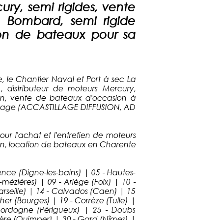
ry, semi rigides, vente
 Bombard, semi rigide
ion de bateaux pour sa
, le Chantier Naval et Port à sec La
), distributeur de moteurs Mercury,
ron, vente de bateaux d'occasion à
stillage (ACCASTILLAGE DIFFUSION, AD
ur l'achat et l'entretien de moteurs
on, location de bateaux en Charente
vence (Digne-les-bains) | 05 - Hautes-
mézières) | 09 - Ariège (Foix) | 10 -
seille) | 14 - Calvados (Caen) | 15
er (Bourges) | 19 - Corrèze (Tulle) |
 Dordogne (Périgueux) | 25 - Doubs
istère (Quimper) | 30 - Gard (Nîmes) |