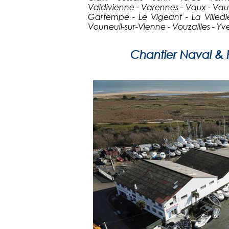
Valdivienne - Varennes - Vaux - Vaux-
Gartempe - Le Vigeant - La Villedieu
Vouneuil-sur-Vienne - Vouzailles - Yve
Chantier Naval & Po