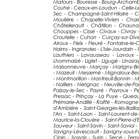
Matours - Bouresse - Bourg-Archambaul
Couhé - Ceaux-en-Loudun - Celle-L
Sec - Champagné-Saint-Hilaire - C
Moulière - Chapelle-Viviers - Cha
Châtellerault - Châtillon - Chau
Chouppes - Cissé - Civaux - Civray 
Croutelle - Cuhon - Curçay-sur-Div
Airoux - Fleix - Fleuré - Fontaine-
Haims - Ingrandes - L'Isle-Jourdain - 
Lauthiers - Lavausseau - Lavoux - 
Lhommaizé - Liglet - Ligugé - Linazay
Maisonneuve - Marçay - Marigny-Bri
- Mazeuil - Messemé - Mignaloux-Be
- Montmorillon - Montreuil-Bonnin - M
- Nalliers - Nérignac - Neuville-de-Po
Paizay-le-Sec - Payré - Payroux - Per
Pressac - Prinçay - La Puye - Quea
Prémarie-Andillé - Roiffé - Romagne -
d'Ambière - Saint-Georges-lès-Bailla
l'Ars - Saint-Laon - Saint-Laurent-de
Maurice-la-Clouère - Saint-Pierre-d'
Sauveur - Saint-Savin - Saint-Saviol
Savigny-Lévescault - Savigny-sous-Fa
Clain - Sossais - Surin - Tercé - Ter