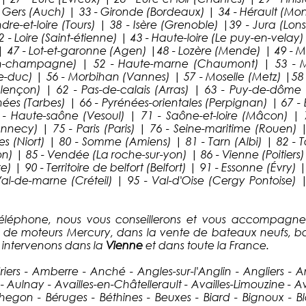
ers (Auch) | 33 - Gironde (Bordeaux) | 34 - Hérault (Montpe
dre-et-loire (Tours) | 38 - Isère (Grenoble) |39 - Jura (Lon
42 - Loire (Saint-étienne) | 43 - Haute-loire (Le puy-en-velay)
s) | 47 - Lot-et-garonne (Agen) |48 - Lozère (Mende) | 49 - 
-en-champagne) | 52 - Haute-marne (Chaumont) | 53 - M
-duc) | 56 - Morbihan (Vannes) | 57 - Moselle (Metz) |58 - 
Alençon) | 62 - Pas-de-calais (Arras) | 63 - Puy-de-dôme 
ées (Tarbes) | 66 - Pyrénées-orientales (Perpignan) | 67 - B
- Haute-saône (Vesoul) | 71 - Saône-et-loire (Mâcon) | 
ecy) | 75 - Paris (Paris) | 76 - Seine-maritime (Rouen) 
vres (Niort) | 80 - Somme (Amiens) | 81 - Tarn (Albi) | 82
n) | 85 - Vendée (La roche-sur-yon) | 86 - Vienne (Poitiers)
 | 90 - Territoire de belfort (Belfort) | 91 - Essonne (Évry)
Val-de-marne (Créteil) | 95 - Val-d'Oise (Cergy Pontoise) 
éléphone, nous vous conseillerons et vous accompagnero
 de moteurs Mercury, dans la vente de bateaux neufs, ba
 intervenons dans la
Vienne
et dans toute la France.
riers - Amberre - Anché - Angles-sur-l'Anglin - Angliers - 
s - Aulnay - Availles-en-Châtellerault - Availles-Limouzine -
thegon - Béruges - Béthines - Beuxes - Biard - Bignoux - B