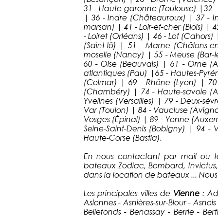
31 - Haute-garonne (Toulouse) |32 - G
| 36 - Indre (Châteauroux) | 37 - In
marsan) | 41 - Loir-et-cher (Blois) | 
- Loiret (Orléans) | 46 - Lot (Cahor
(Saint-lô) | 51 - Marne (Châlons
moselle (Nancy) | 55 - Meuse (Bar-le
60 - Oise (Beauvais) | 61 - Orne (
atlantiques (Pau) |65 - Hautes-Pyrén
(Colmar) | 69 - Rhône (Lyon) | 70 
(Chambéry) | 74 - Haute-savoie (Ann
Yvelines (Versailles) | 79 - Deux-sè
Var (Toulon) | 84 - Vaucluse (Avigno
Vosges (Épinal) | 89 - Yonne (Auxerre)
Seine-Saint-Denis (Bobigny) | 94 - 
Haute-Corse (Bastia).
En nous contactant par mail ou t
bateaux Zodiac, Bombard, Invictus,
dans la location de bateaux ... Nous
Les principales villes de
Vienne
: Ad
Aslonnes - Asnières-sur-Blour - Asnoi
Bellefonds - Benassay - Berrie - Ber