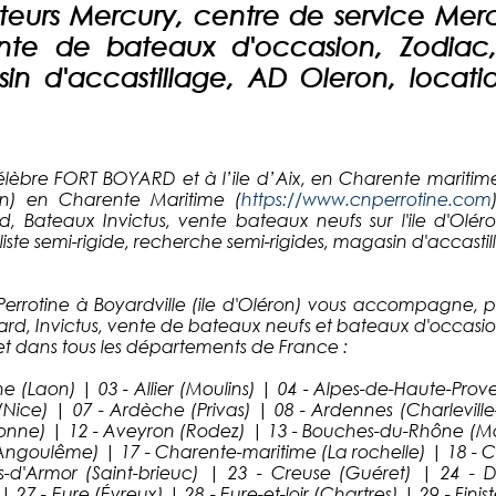
urs Mercury, centre de service Mercu
nte de bateaux d'occasion, Zodiac,
in d'accastillage, AD Oleron, locat
célèbre FORT BOYARD et à l’ile d’Aix, en Charente maritime
ron) en Charente Maritime (
https://www.cnperrotine.com
d, Bateaux Invictus, vente bateaux neufs sur l'ile d'Olé
liste semi-rigide, recherche semi-rigides, magasin d'acca
Perrotine à Boyardville (ile d'Oléron) vous accompagne, po
d, Invictus, vente de bateaux neufs et bateaux d'occasi
et dans tous les départements de France :
ne (Laon) | 03 - Allier (Moulins) | 04 - Alpes-de-Haute-Pro
Nice) | 07 - Ardèche (Privas) | 08 - Ardennes (Charleville-
onne) | 12 - Aveyron (Rodez) | 13 - Bouches-du-Rhône (Mar
(Angoulême) | 17 - Charente-maritime (La rochelle) | 18 - Ch
es-d'Armor (Saint-brieuc) | 23 - Creuse (Guéret) | 24 -
7 - Eure (Évreux) | 28 - Eure-et-loir (Chartres) | 29 - Fin