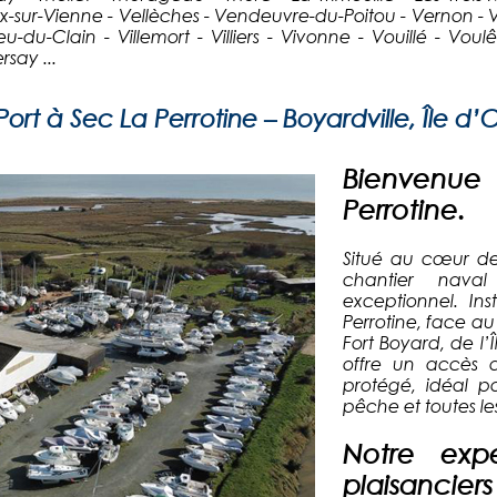
sur-Vienne - Vellèches - Vendeuvre-du-Poitou - Vernon - Ver
-du-Clain - Villemort - Villiers - Vivonne - Vouillé - Vou
rsay ...
rt à Sec La Perrotine – Boyardville, Île d’
Bienvenue 
Perrotine.
Situé au cœur de 
chantier nava
exceptionnel. In
Perrotine, face au
Fort Boyard, de l’Î
offre un accès 
protégé, idéal p
pêche et toutes les
Notre expe
plaisanciers