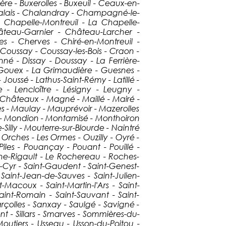
ère - Buxerolles - Buxeuil - Ceaux-en-
alais - Chalandray - Champagné-le-
 Chapelle-Montreuil - La Chapelle-
hâteau-Garnier - Château-Larcher -
 - Cherves - Chiré-en-Montreuil -
Coussay - Coussay-les-Bois - Craon -
é - Dissay - Doussay - La Ferrière-
- Gouex - La Grimaudière - Guesnes -
 Joussé - Lathus-Saint-Rémy - Latillé -
e - Lencloître - Lésigny - Leugny -
es-Châteaux - Magné - Maillé - Mairé -
 - Maulay - Mauprévoir - Mazerolles
 - Mondion - Montamisé - Monthoiron
Silly - Mouterre-sur-Blourde - Naintré
- Orches - Les Ormes - Ouzilly - Oyré -
-Piles - Pouançay - Pouant - Pouillé -
he-Rigault - Le Rochereau - Roches-
nt-Cyr - Saint-Gaudent - Saint-Genest-
 Saint-Jean-de-Sauves - Saint-Julien-
t-Macoux - Saint-Martin-l'Ars - Saint-
Saint-Romain - Saint-Sauvant - Saint-
rçolles - Sanxay - Saulgé - Savigné -
t - Sillars - Smarves - Sommières-du-
-Moutiers - Usseau - Usson-du-Poitou -