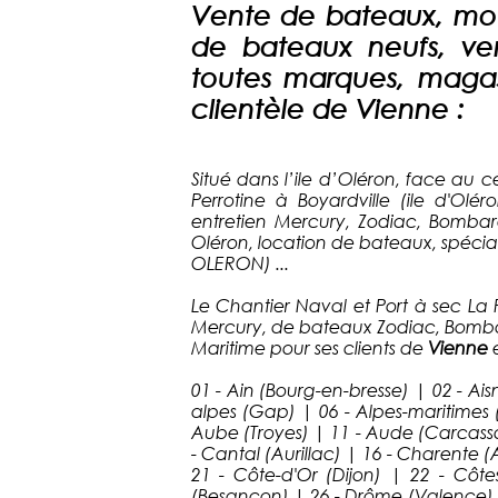
Vente de bateaux, mote
de bateaux neufs, ve
toutes marques, magas
clientèle de Vienne :
Situé dans l’ile d’Oléron, face au 
Perrotine à Boyardville (ile d'Olé
entretien Mercury, Zodiac, Bombar
Oléron, location de bateaux, spécia
OLERON) ...
Le Chantier Naval et Port à sec La 
Mercury, de bateaux Zodiac, Bombar
Maritime pour ses clients de
Vienne
01 - Ain (Bourg-en-bresse) | 02 - Ais
alpes (Gap) | 06 - Alpes-maritimes (
Aube (Troyes) | 11 - Aude (Carcass
- Cantal (Aurillac) | 16 - Charente 
21 - Côte-d'Or (Dijon) | 22 - Côt
(Besançon) | 26 - Drôme (Valence) | 2