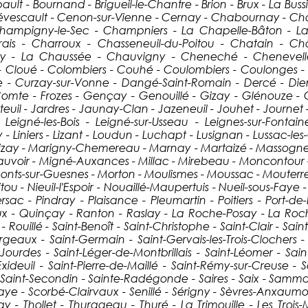
t - Bournand - Brigueil-le-Chantre - Brion - Brux - La Bussi
évescault - Cenon-sur-Vienne - Cernay - Chabournay - Ch
hampigny-le-Sec - Champniers - La Chapelle-Bâton - La
rrais - Charroux - Chasseneuil-du-Poitou - Chatain - C
nay - La Chaussée - Chauvigny - Cheneché - Chenevelles
- Cloué - Colombiers - Couhé - Coulombiers - Coulonges - 
e - Curzay-sur-Vonne - Dangé-Saint-Romain - Dercé - Dienn
le-Comte - Frozes - Gençay - Genouillé - Gizay - Glénouze 
Iteuil - Jardres - Jaunay-Clan - Jazeneuil - Jouhet - Journet -
Leigné-les-Bois - Leigné-sur-Usseau - Leignes-sur-Fontain
 - Liniers - Lizant - Loudun - Luchapt - Lusignan - Lussac-l
zay - Marigny-Chemereau - Marnay - Martaizé - Massognes
auvoir - Migné-Auxances - Millac - Mirebeau - Moncontour
onts-sur-Guesnes - Morton - Moulismes - Moussac - Mouterre-
itou - Nieuil-l'Espoir - Nouaillé-Maupertuis - Nueil-sous-Faye 
sac - Pindray - Plaisance - Pleumartin - Poitiers - Port-de
ux - Quinçay - Ranton - Raslay - La Roche-Posay - La Roc
 Rouillé - Saint-Benoît - Saint-Christophe - Saint-Clair - Sai
rgeaux - Saint-Germain - Saint-Gervais-les-Trois-Clochers -
-Jourdes - Saint-Léger-de-Montbrillais - Saint-Léomer - Sain
Exideuil - Saint-Pierre-de-Maillé - Saint-Rémy-sur-Creuse - 
 - Saint-Secondin - Sainte-Radégonde - Saires - Saix - Samma
ye - Scorbé-Clairvaux - Senillé - Sérigny - Sèvres-Anxaumon
nay - Thollet - Thurageau - Thuré - La Trimouille - Les Trois